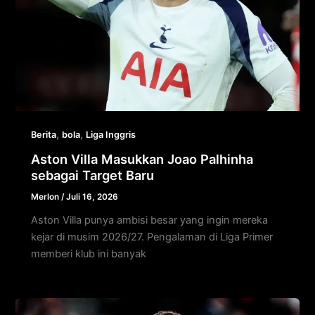
,
,
Berita
bola
Liga Inggris
Aston Villa Masukkan Joao Palhinha
sebagai Target Baru
Merlon
/
Juli 16, 2026
Aston Villa punya ambisi besar yang ingin mereka
kejar di musim 2026/27. Pengalaman di Liga Primer
memberi klub ini banyak