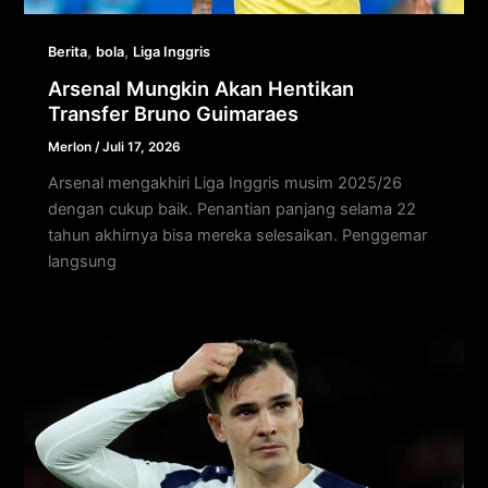
,
,
Berita
bola
Liga Inggris
Arsenal Mungkin Akan Hentikan
Transfer Bruno Guimaraes
Merlon
/
Juli 17, 2026
Arsenal mengakhiri Liga Inggris musim 2025/26
dengan cukup baik. Penantian panjang selama 22
tahun akhirnya bisa mereka selesaikan. Penggemar
langsung