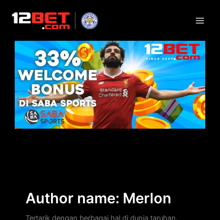
Lewati
ke
konten
Author name: Merlon
Tertarik dengan berbagai hal di dunia taruhan.