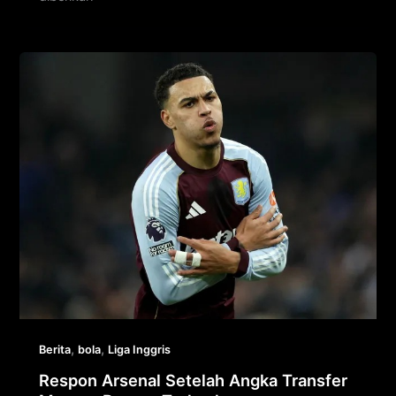
,
,
Berita
bola
Liga Inggris
Respon Arsenal Setelah Angka Transfer