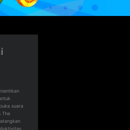
i
inantikan
untuk
 buka suara
s The
datangkan
duktivitas