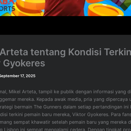
 Arteta tentang Kondisi Terkin
r Gyokeres
September 17, 2025
nal, Mikel Arteta, tampil ke publik dengan informasi yang d
ggemar mereka. Kepada awak media, pria yang dipercaya 
rategi bermain The Gunners dalam setiap pertandingan ini
disi terkini pemain baru mereka, Viktor Gyokeres. Para fan
mang sempat khawatir setelah pemain baru yang mereka 
ng Lisbon ini sempat mengalami cedera. Dengan tingkat pro