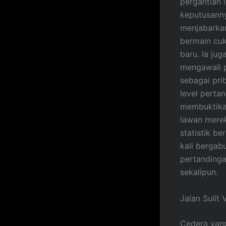
pergantian i
keputusanny
menjabarkan
bermain cu
baru. Ia ju
mengawali p
sebagai pri
level perta
membuktika
lawan merek
statistik b
kali bergab
pertandinga
sekalipun.
Jalan Sulit 
Cedera yan