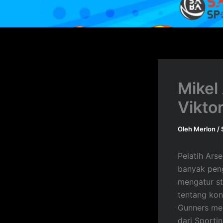
Mikel
Vikto
Oleh
Merlon
/
Pelatih Arse
banyak pen
mengatur st
tentang kon
Gunners me
dari Sporti