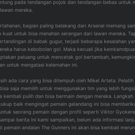
antung pada tendangan pojok dan tendangan bebas untuk
 lawan mereka.
ertahanan, bagian paling belakang dari Arsenal memang sam
 kuat untuk bisa menahan serangan dari lawan mereka. Tap
rtandingan di babak gugur, terjadi beberapa kesalahan ya
reka harus kebobolan gol. Maka kecuali jika kemkamdpu
ptakan peluang untuk mencetak gol bertambah, kemungkina
tan untuk mengatasi kelemahan ini.
h ada cara yang bisa ditempuh oleh Mikel Arteta. Pelatih
 bisa saja memilih untuk menggunakan tim yang lebih fungsi
 kembali pulih dan bisa bermain dengan mereka. Langkah al
ukup baik mengingat pemain gelandang ini bisa memberik
untuk seorang pemain dengan profil seperti Viktor Gyoker
ampai berita ini kami sampaikan, belum ada informasi lanj
ti pemain andalan The Gunners ini akan bisa kembali meru