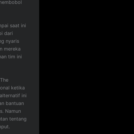
 membobol
pai saat ini
i dari
ng nyaris
an mereka
n tim ini
 The
onal ketika
ternatif ini
an bantuan
es. Namun
utan tentang
mput.