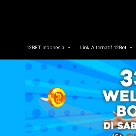
Lewati
ke
konten
12BET Indonesia
Link Alternatif 12Bet