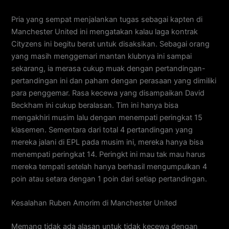
Pria yang sempat menjalankan tugas sebagai kapten di
Manchester United ini mengatakan kalau laga kontrak
Cityzens ini begitu berat untuk disaksikan. Sebagai orang
yang masih menggemari mantan klubnya ini sampai
sekarang, ia merasa cukup muak dengan pertandingan-
pertandingan ini dan paham dengan perasaan yang dimiliki
para penggemar. Rasa kecewa yang disampaikan David
Beckham ini cukup beralasan. Tim ini hanya bisa
mengakhiri musim lalu dengan menempati peringkat 15
klasemen. Sementara dari total 4 pertandingan yang
mereka jalani di EPL pada musim ini, mereka hanya bisa
menempati peringkat 14. Peringkt ini mau tak mau harus
mereka tempati setelah hanya berhasil mengumpulkan 4
poin atau setara dengan 1 poin dari setiap pertandingan.
Kesalahan Ruben Amorim di Manchester United
Memang tidak ada alasan untuk tidak kecewa dengan