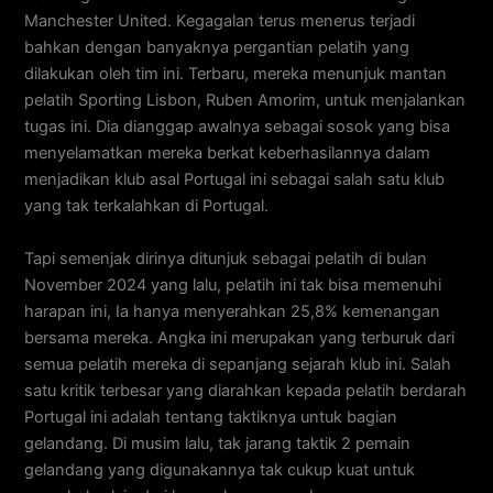
Manchester United. Kegagalan terus menerus terjadi
bahkan dengan banyaknya pergantian pelatih yang
dilakukan oleh tim ini. Terbaru, mereka menunjuk mantan
pelatih Sporting Lisbon, Ruben Amorim, untuk menjalankan
tugas ini. Dia dianggap awalnya sebagai sosok yang bisa
menyelamatkan mereka berkat keberhasilannya dalam
menjadikan klub asal Portugal ini sebagai salah satu klub
yang tak terkalahkan di Portugal.
Tapi semenjak dirinya ditunjuk sebagai pelatih di bulan
November 2024 yang lalu, pelatih ini tak bisa memenuhi
harapan ini, Ia hanya menyerahkan 25,8% kemenangan
bersama mereka. Angka ini merupakan yang terburuk dari
semua pelatih mereka di sepanjang sejarah klub ini. Salah
satu kritik terbesar yang diarahkan kepada pelatih berdarah
Portugal ini adalah tentang taktiknya untuk bagian
gelandang. Di musim lalu, tak jarang taktik 2 pemain
gelandang yang digunakannya tak cukup kuat untuk