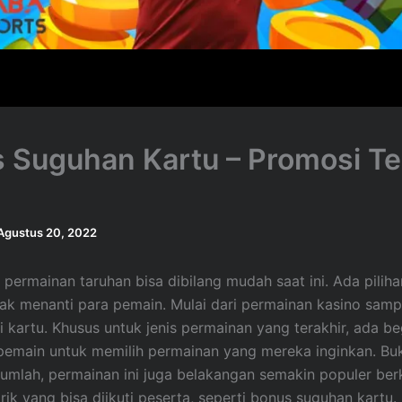
 Suguhan Kartu – Promosi Te
Agustus 20, 2022
ermainan taruhan bisa dibilang mudah saat ini. Ada pilih
ak menanti para pemain. Mulai dari permainan kasino samp
 kartu. Khusus untuk jenis permainan yang terakhir, ada b
pemain untuk memilih permainan yang mereka inginkan. Bu
 jumlah, permainan ini juga belakangan semakin populer ber
ik yang bisa diikuti peserta, seperti bonus suguhan kartu.