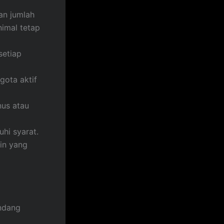
an jumlah
nimal tetap
setiap
gota aktif
nus atau
hi syarat.
in yang
ndang