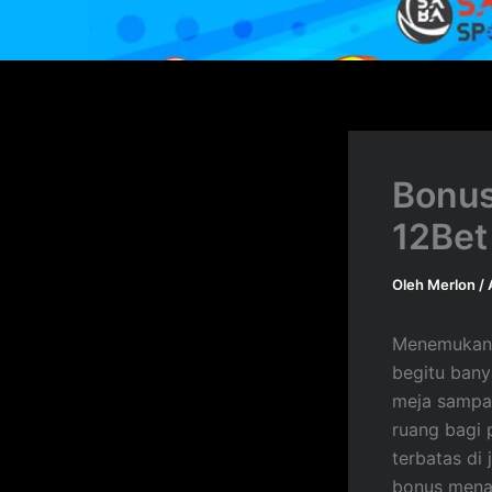
Bonus
12Bet
Oleh
Merlon
/
Menemukan p
begitu bany
meja sampai
ruang bagi 
terbatas di
bonus menar