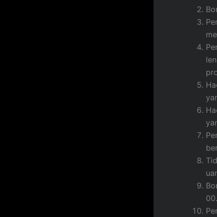
Bon
Pe
me
Pe
le
pro
Ha
ya
Ha
ya
Pe
be
Ti
uan
Bo
00
Pe