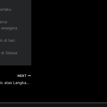
erlaku
arus
i sesegera
A di hari
 di Selasa
NEXT
Reaksi Luka Modric atas Langkah Transfer Real Madrid