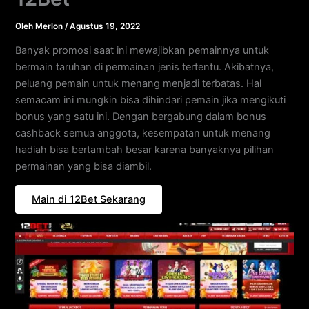
Oleh
Merlon
/
Agustus 19, 2022
Banyak promosi saat ini mewajibkan pemainnya untuk
bermain taruhan di permainan jenis tertentu. Akibatnya,
peluang pemain untuk menang menjadi terbatas. Hal
semacam ini mungkin bisa dihindari pemain jika mengikuti
bonus yang satu ini. Dengan bergabung dalam bonus
cashback semua anggota, kesempatan untuk menang
hadiah bisa bertambah besar karena banyaknya pilihan
permainan yang bisa diambil.
Main di 12Bet Sekarang