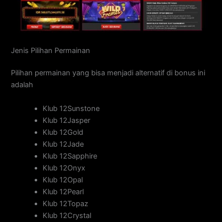
Jenis Pilihan Permainan
Pilihan permainan yang bisa menjadi alternatif di bonus ini
adalah
Klub 12Sunstone
Klub 12Jasper
Klub 12Gold
Klub 12Jade
Klub 12Sapphire
Klub 12Onyx
Klub 12Opal
Klub 12Pearl
Klub 12Topaz
Klub 12Crystal