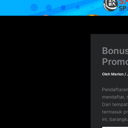
Bonus
Promo
Oleh
Merlon
/
Pendaftara
mendaftar, 
Dari tempat
termasuk pr
ini, barang