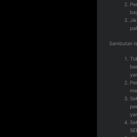
Pe
ba
Ji
pa
Sambutan I
Ti
be
yan
Pe
me
Se
pe
ya
Se
SE