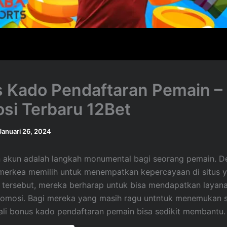
 Kado Pendaftaran Pemain –
si Terbaru 12Bet
Januari 26, 2024
n akun adalah langkah monumental bagi seorang pemain. 
merkea memilih untuk menempatkan kepercayaan di situs ya
 tersebut, mereka berharap untuk bisa mendapatkan layana
omosi. Bagi mereka yang masih ragu untntuk menemukan si
kali bonus kado pendaftaran pemain bisa sedikit membantu.