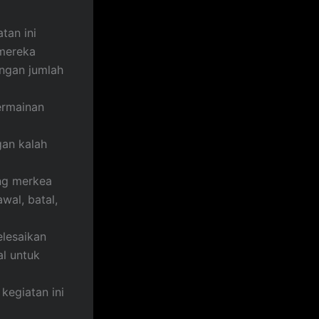
tan ini
 mereka
engan jumlah
ermainan
gan kalah
ng merkea
awal, batal,
lesaikan
al untuk
kegiatan ini