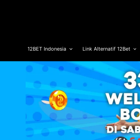
Lewati
ke
konten
12BET Indonesia
Link Alternatif 12Bet