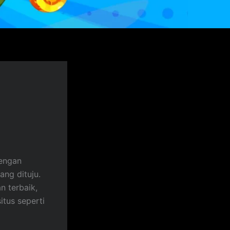
Dengan
ng dituju.
n terbaik,
tus seperti