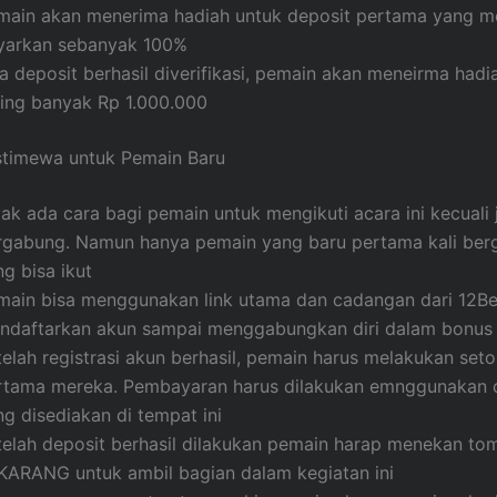
main akan menerima hadiah untuk deposit pertama yang m
yarkan sebanyak 100%
ka deposit berhasil diverifikasi, pemain akan meneirma hadi
ling banyak Rp 1.000.000
stimewa untuk Pemain Baru
dak ada cara bagi pemain untuk mengikuti acara ini kecuali
rgabung. Namun hanya pemain yang baru pertama kali be
g bisa ikut
main bisa menggunakan link utama dan cadangan dari 12Be
ndaftarkan akun sampai menggabungkan diri dalam bonus 
telah registrasi akun berhasil, pemain harus melakukan seto
rtama mereka. Pembayaran harus dilakukan emnggunakan 
ng disediakan di tempat ini
telah deposit berhasil dilakukan pemain harap menekan t
KARANG untuk ambil bagian dalam kegiatan ini