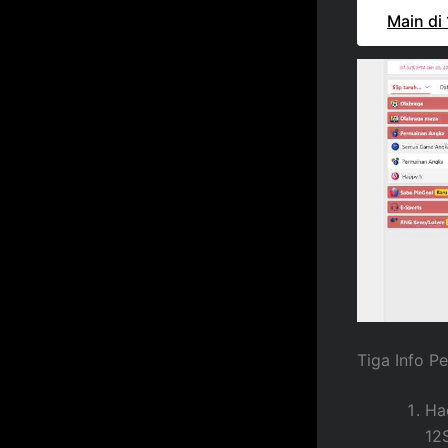
Main di
Tiga Info P
Ha
12