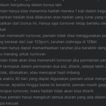
bleum bergabung dalam bonus lain
main hanya bisa menerima hadiah mereka 1 kali dalam kegia
narikan hadiah bisa dilakukan atas hadiah uang tunai yang
patkan dari bonus ini. Hanya saja turnover tetap berlaku d
kali
tuk memenuhi turnover, pemain tidak bisa menggunakan p
g berasal dari luar 12Sport, taruhan olahraga di 12Bet
main hanya dapat memanfaatkan taruhan jika berakhir den
au menang untuk turnover.
main tidak akan bisa memenuhi turnover jika permainan ya
ih termasuk dalam permainan dua sisi, ditarik, selesai lebih 
olak, dibatalkan, atau mencapai hasil imbang
a waktu 30 hari yang dapat digunakan pemain untuk menye
nover. Apabila hingga batas ini berakhir, pemain masih gag
ncapai turnover, maka hadiah tidak akan bisa ditarik
mua pemain harus mengikuti semua aturan yang ada dalam 
npa kecuali