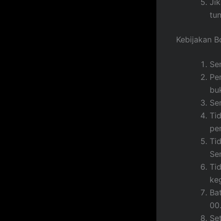
Ji
tu
Kebijakan 
Se
Pe
bu
Se
Ti
pe
Ti
Se
Ti
keg
Ba
00
Se