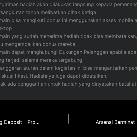
ngiriman hadiah akan dilakukan langsung kepada pemenan
rsangkutan tanpa melibatkan pihak ketiga
main bisa mengikuti bonus ini menggunakan akses mobile 
sktop
main yang sudah menerima hadiah tidak bisa membatalkan,
au mengembalikan bonus mereka
main dapat menghubungi Dukungan Pelanggan apabila ada
ng terjadi selama mereka tergabung
langgaran aturan dalam kegiatan ini bisa mengantarkan pe
iskualifikasi. Hadiahnya juga dapat dibatalkan.
dak ada penggantian untuk hadiah yang dinyatakan batal at
Bonus Klaim Uang Deposit – Promosi Terbaru 12Bet