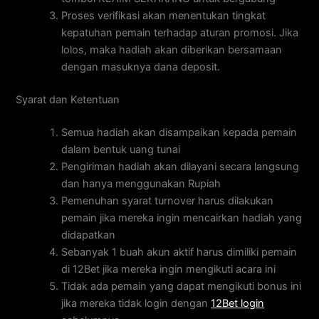
Proses verifikasi akan menentukan tingkat
kepatuhan pemain terhadap aturan promosi. Jika
lolos, maka hadiah akan diberikan bersamaan
dengan masuknya dana deposit.
Syarat dan Ketentuan
Semua hadiah akan disampaikan kepada pemain
dalam bentuk uang tunai
Pengiriman hadiah akan dilayani secara langsung
dan hanya menggunakan Rupiah
Pemenuhan syarat turnover harus dilakukan
pemain jika mereka ingin mencairkan hadiah yang
didapatkan
Sebanyak 1 buah akun aktif harus dimiliki pemain
di 12Bet jika mereka ingin mengikuti acara ini
Tidak ada pemain yang dapat mengikuti bonus ini
jika mereka tidak login dengan
12Bet login