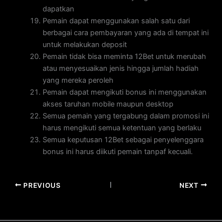
dapatkan
Pemain dapat menggunakan salah satu dari
berbagai cara pembayaran yang ada di tempat ini
untuk melakukan deposit
Pemain tidak bisa meminta 12Bet untuk merubah
atau menyesuaikan jenis hingga jumlah hadiah
yang mereka peroleh
Pemain dapat mengikuti bonus ini menggunakan
akses taruhan mobile maupun desktop
Semua pemain yang tergabung dalam promosi ini
harus mengikuti semua ketentuan yang berlaku
Semua keputusan 12Bet sebagai penyelenggara
bonus ini harus diikuti pemain tanpaf kecuali.
PREVIOUS
NEXT