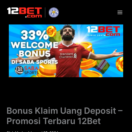
Lewati
ke
konten
Bonus Klaim Uang Deposit –
Promosi Terbaru 12Bet