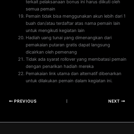
terkait pelaksanaan bonus ini harus diikuti oleh
semua pemain
Pemain tidak bisa menggunakan akun lebih dari 1
buah dan/atau terdaftar atas nama pemain lain
untuk mengikuti kegiatan lain
Hadiah uang tunai yang dimenangkan dari
pemakaian putaran gratis dapat langsung
dicairkan oleh pemenang
Tidak ada syarat rollover yang membatasi pemain
dengan penarikan hadiah mereka
Pemakaian link utama dan alternatif dibenarkan
untuk dilakukan pemain dalam kegiatan ini.
PREVIOUS
NEXT