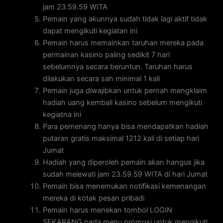
jam 23.59.59 WITA
Pemain yang akunnya sudah tidak lagi aktif tidak
dapat mengikuti kegiatan ini
Pemain harus memainkan taruhan mereka pada
permainan kasino paling sedikit 7 hari
sebelumnya secara beruntun. Taruhan harus
dilakukan secara sah minimal 1 kali
Pemain juga diwajibkan untuk pernah mengklaim
hadiah uang kembali kasino sebelum mengikuti
kegiatna ini
Para pemenang hanya bisa mendapatkan hadiah
putaran gratis maksimal 1212 kali di setiap hari
Jumat
Hadiah yang diperoleh pemain akan hangus jika
sudah melewati jam 23.59.59 WITA di hari Jumat
Pemain bisa menemukan notifikasi kemenangan
mereka di kotak pesan pribadi
Pemain harus menekan tombol LOGIN
SEKARANG pada menu promosi untuk mengikuti