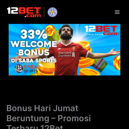
Lewati
ke
konten
Bonus Hari Jumat
Beruntung – Promosi
Terbaru 12Bet