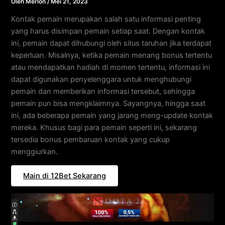
Oleh
Merlon
/
Mei 21, 2023
Kontak pemain merupakan salah satu informasi penting
yang harus disimpan pemain setiap saat. Dengan kontak
ini, pemain dapat dihubungi oleh situs taruhan jika terdapat
keperluan. Misalnya, ketika pemain menang bonus tertentu
atau mendapatkan hadiah di momen tertentu, informasi ini
dapat digunakan penyelenggara untuk menghubungi
pemain dan memberikan informasi tersebut, sehingga
pemain pun bisa mengklaimnya. Sayangnya, hingga saat
ini, ada beberapa pemain yang jarang meng-update kontak
mereka. Khusus bagi para pemain seperti ini, sekarang
tersedia bonus pembaruan kontak yang cukup
menggiurkan.
Main di 12Bet Sekarang