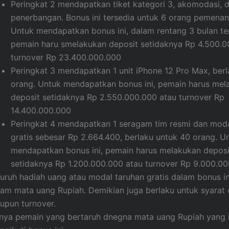
Peringkat 2 mendapatkan tiket kategori 3, akomodasi, 
penerbangan. Bonus ini tersedia untuk 6 orang pemenan
Untuk mendapatkan bonus ini, dalam rentang 3 bulan ter
pemain haru smelakukan deposit setidaknya Rp 4.500.0
turnover Rp 23.400.000.000
Peringkat 3 mendapatkan 1 unit iPhone 12 Pro Max, berl
orang. Untuk mendapatkan bonus ini, pemain harus mel
deposit setidaknya Rp 2.550.000.000 atau turnover Rp
14.400.000.000
Peringkat 4 mendapatkan 1 seragam tim resmi dan moda
gratis sebesar Rp 2.664.400, berlaku untuk 40 orang. U
mendapatkan bonus ini, pemain harus melakukan deposi
setidaknya Rp 1.200.000.000 atau turnover Rp 9.000.0
luruh hadiah uang atau modal taruhan gratis dalam bonus in
lam mata uang Rupiah. Demikian juga berlaku untuk syarat 
upun turnover.
nya pemain yang bertaruh dnegna mata uang Rupiah yang 