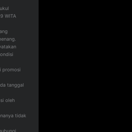
ukul
59 WITA
yang
menang.
nyatakan
kondisi
i promosi
da tanggal
si oleh
enanya tidak
ghubungi