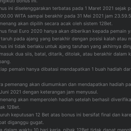
gikuti bonus ini.
nus ini diselenggarakan terbatas pada 1 Maret 2021 sejak p
.00.00 WITA sampai berakhir pada 31 Mei 2021 jam 23.59.
menang akan dipilih secara acak oleh sistem 12Bet.
nus final Euro 2020 hanya akan diberikan kepada pemain 
rtaruh pada ajang yang berakhir dengan posisi kalah atau 
nus ini tidak berlaku untuk ajang taruhan yang akhirnya di
masuk dua siis, batal, ditarik, ditolak, atau berakhir dalam 
bang.
tiap pemain hanya dibatasi mendapatkan 1 buah hadiah dar
ra pemenang akan diumumkan dan mendapatkan hadiah pa
 Juni 2021 dengan keterangan jam menyusul.
menang akan memperoleh hadiah setelah berhasil diverifika
ak 12Bet.
uruh keputusan 12 Bet atas bonus ini bersifat final dan kar
pat diganggu gugat.
ka dalam waktu 10 hari kerja, pihak 12Bet tidak dapat men