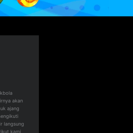
akbola
irnya akan
uk ajang
engikuti
r langsung
rikut kami