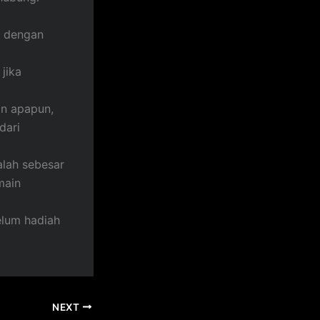
h dengan
jika
an apapun,
dari
alah sebesar
main
elum hadiah
NEXT