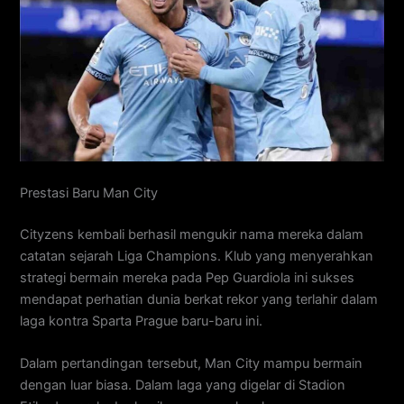
Prestasi Baru Man City
Cityzens kembali berhasil mengukir nama mereka dalam
catatan sejarah Liga Champions. Klub yang menyerahkan
strategi bermain mereka pada Pep Guardiola ini sukses
mendapat perhatian dunia berkat rekor yang terlahir dalam
laga kontra Sparta Prague baru-baru ini.
Dalam pertandingan tersebut, Man City mampu bermain
dengan luar biasa. Dalam laga yang digelar di Stadion