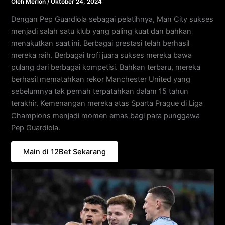
Oleh
Merlon
/
Oktober 24, 2024
Dengan Pep Guardiola sebagai pelatihnya, Man City sukses
menjadi salah satu klub yang paling kuat dan bahkan
menakutkan saat ini. Berbagai prestasi telah berhasil
mereka raih. Berbagai trofi juara sukses mereka bawa
pulang dari berbagai kompetisi. Bahkan terbaru, mereka
berhasil mematahkan rekor Manchester United yang
sebelumnya tak pernah terpatahkan dalam 15 tahun
terakhir. Kemenangan mereka atas Sparta Prague di Liga
Champions menjadi momen emas bagi para punggawa
Pep Guardiola.
Main di 12Bet Sekarang