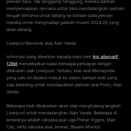
pemain baru. Tak tanggung-tanggung, mereka bahkan
mempersiapkan rencana untuk bisa mendatangkan pemain
tengah ternama untuk datang ke barisan para pemain
mereka untuk menghadapi gelaran musim 2024/25 yang
akan datang.
Liverpool Berminat atas Alan Varela
Informasi yang diberikan kepada kami oleh
link alternatif
12Bet
menyebutkan kalau berbagai persiapan tengah
dilakukan oleh Liverpool. Terbaru, klub asal Merseyside
yang satu ini disebut masuk ke dalam barisan klub yang
siap bersaing untuk mendapatkan pemain asal Porto, Alan
Varela.
Beberapa klub dikabarkan akan siap menghalang langkah
Liverpool untuk mendatangkan Alan Varela. Beberapa di
antaranya adalah raksasa asal Liga Primer Inggris, Man
City, serta raksasa asal Jerman, Bayern Munich.