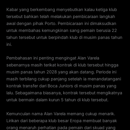
Kabar yang berkembang menyebutkan kalau ketiga klub
tersebut bahkan telah melakukan pembicaraan langkah
awal dengan pihak Porto. Pembicaraan ini dimaksudkan
untuk membahas kemungkinan sang pemain berusia 22
tahun tersebut untuk berpindah klub di musim panas tahun
ini.
Pembahasan ini penting mengingat Alan Varela
sebenarnya masih terikat kontrak di klub tersebut hingga
musim panas tahun 2028 yang akan datang. Periode ini
masih terbilang cukup panjang setelah ia menandatangani
kontrak transfer dari Boca Juniors di musim panas yang
lalu. Sebagaimana biasanya, kontrak tersebut mengikatnya
untuk bermain dalam kurun 5 tahun di klub tersebut.
Kemunculan nama Alan Varela memang cukup menarik.
Lirikan dari beberapa klub besar Eropa membuat banyak
orang menaruh perhatian pada pemain dari skuad yang