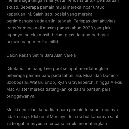
mereka juga tengah menyusun rencana untuk pembaruan
skuad. Beberapa pemain mulai mereka incar untuk
keperluan ini. Salah satu posisi yang mereka
pertimbangkan adalah lini tengah. Terlepas dari aktivitas
transfer mereka di musim panas tahun 2023 yang lalu,
rupanya mereka masih belum puas dengan berbagai
pemain yang mereka miliki.
Calon Rekan Setim Baru Alan Varela
Diketahui memang Liverpool sempat mendatangkan
beberapa pemain baru pada tahun lalu. Mulai dari Dominik
Szoboszlai, Wataru Endo, Ryan Gravenberch, hingga Alexis
Mac Allister mereka datangkan ke dalam barisan para
punggawanya.
Meski demikian, kehadiran para pemain tersebut rupanya
tidak cukup. Klub asal Merseyside tersebut kabarnya saat
ini tengah menyusun rencana untuk mendatangkan