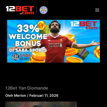
Lewati
ke
konten
12Bet Yan Diomande
Oleh
Merlon
/
Februari 11, 2026