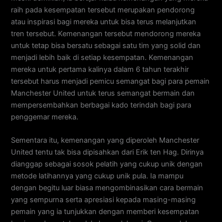
raih pada kesempatan tersebut merupakan pendorong
atau inspirasi bagi mereka untuk bisa terus melanjutkan
tren tersebut. Kemenangan tersebut mendorong mereka
untuk tetap bisa bersatu sebagai satu tim yang solid dan
menjadi lebih baik di setiap kesempatan. Kemenangan
mereka untuk pertama kalinya dalam 6 tahun terakhir
tersebut harus menjadi pemicu semangat bagi para pemain
Manchester United untuk terus semangat bermain dan
mempersembahkan berbagai kado terindah bagi para
penggemar mereka.
Sementara itu, kemenangan yang diperoleh Manchester
United tentu tak bisa dipisahkan dari Erik ten Hag. Dirinya
dianggap sebagai sosok pelatih yang cukup unik dengan
metode latihannya yang cukup unik pula. Ia mampu
dengan begitu luar biasa mengombinasikan cara bermain
yang sempurna serta apresiasi kepada masing-masing
pemain yang ia tunjukkan dengan memberi kesempatan