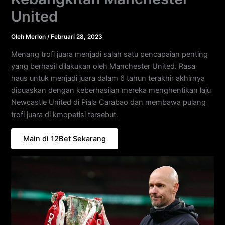
United
Oleh
Merlon
/
Februari 28, 2023
Menang trofi juara menjadi salah satu pencapaian penting
yang berhasil dilakukan oleh Manchester United. Rasa
haus untuk menjadi juara dalam 6 tahun terakhir akhirnya
dipuaskan dengan keberhasilan mereka menghentikan laju
Newcastle United di Piala Carabao dan membawa pulang
trofi juara di kmopetisi tersebut.
Main di 12Bet Sekarang