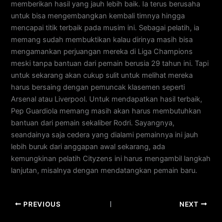
memberikan hasil yang jauh lebih baik. Ia terus berusaha
untuk bisa mengembangkan kembali timnya hingga
mencapai titik terbaik pada musim ini. Sebagai pelatih, ia
memang sudah membuktikan kalau dirinya masih bisa
mengamankan perjuangan mereka di Liga Champions
meski tanpa bantuan dari pemain berusia 29 tahun ini. Tapi
untuk sekarang akan cukup sulit untuk melihat mereka
harus bersaing dengan pemuncak klasemen seperti
Arsenal atau Liverpool. Untuk mendapatkan hasil terbaik,
Pep Guardiola memang masih akan harus membutuhkan
bantuan dari pemain sekaliber Rodri. Sayangnya,
seandainya saja cedera yang dialami pemainnya ini jauh
lebih buruk dari anggapan awal sekarang, ada
kemungkinan pelatih Cityzens ini harus mengambil langkah
lanjutan, misalnya dengan mendatangkan pemain baru.
PREVIOUS
NEXT