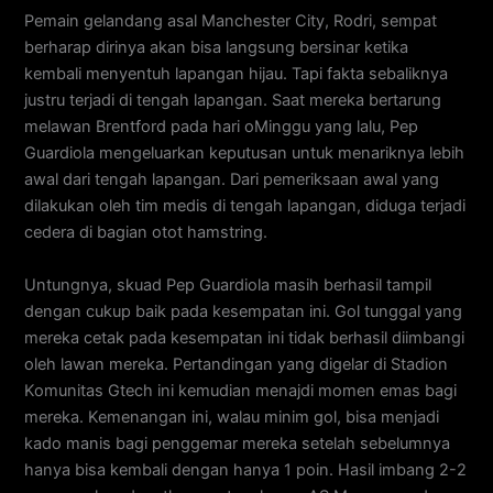
Pemain gelandang asal Manchester City, Rodri, sempat
berharap dirinya akan bisa langsung bersinar ketika
kembali menyentuh lapangan hijau. Tapi fakta sebaliknya
justru terjadi di tengah lapangan. Saat mereka bertarung
melawan Brentford pada hari oMinggu yang lalu, Pep
Guardiola mengeluarkan keputusan untuk menariknya lebih
awal dari tengah lapangan. Dari pemeriksaan awal yang
dilakukan oleh tim medis di tengah lapangan, diduga terjadi
cedera di bagian otot hamstring.
Untungnya, skuad Pep Guardiola masih berhasil tampil
dengan cukup baik pada kesempatan ini. Gol tunggal yang
mereka cetak pada kesempatan ini tidak berhasil diimbangi
oleh lawan mereka. Pertandingan yang digelar di Stadion
Komunitas Gtech ini kemudian menajdi momen emas bagi
mereka. Kemenangan ini, walau minim gol, bisa menjadi
kado manis bagi penggemar mereka setelah sebelumnya
hanya bisa kembali dengan hanya 1 poin. Hasil imbang 2-2