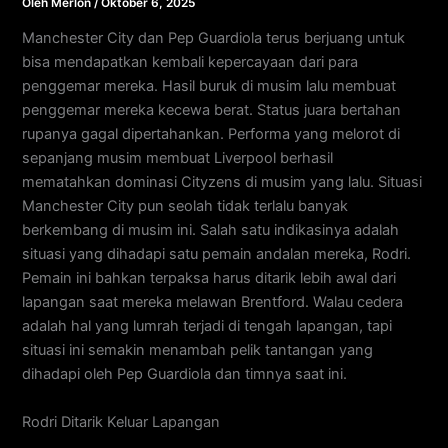
Oleh
Merlon
/
Oktober 6, 2025
Manchester City dan Pep Guardiola terus berjuang untuk
bisa mendapatkan kembali kepercayaan dari para
penggemar mereka. Hasil buruk di musim lalu membuat
penggemar mereka kecewa berat. Status juara bertahan
rupanya gagal dipertahankan. Performa yang melorot di
sepanjang musim membuat Liverpool berhasil
mematahkan dominasi Cityzens di musim yang lalu. Situasi
Manchester City pun seolah tidak terlalu banyak
berkembang di musim ini. Salah satu indikasinya adalah
situasi yang dihadapi satu pemain andalan mereka, Rodri.
Pemain ini bahkan terpaksa harus ditarik lebih awal dari
lapangan saat mereka melawan Brentford. Walau cedera
adalah hal yang lumrah terjadi di tengah lapangan, tapi
situasi ini semakin menambah pelik tantangan yang
dihadapi oleh Pep Guardiola dan timnya saat ini.
Rodri Ditarik Keluar Lapangan