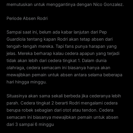
memutuskan untuk menggantinya dengan Nico Gonzalez.
Periode Absen Rodri
Sampai saat ini, belum ada kabar lanjutan dari Pep
Guardiola tentang kapan Rodri akan tetap absen dari
tengah-tengah mereka. Tapi fans punya harapan yang
jelas. Mereka berharap kalau cedera apapun yang terjadi
tidak akan lebih dari cedera tingkat 1. Dalam dunia
olahraga, cedera semacam ini biasanya hanya akan
mewajibkan pemain untuk absen antara selama beberapa
hari hingga minggu.
Situasinya akan sama sekali berbeda jika cederanya lebih
parah. Cedera tingkat 2 berarti Rodri mengalami cedera
berupa robek sebagian dari otot atau tendon. Cedera
semacam ini biasanya mewajibkan pemain untuk absen
dari 3 sampai 6 minggu