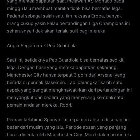
yang merkea dapatkan saat melawan AS Monaco pada
minggu lalu membuat mereka tidak bisa bernafas lega.
Padahal sebagai salah satu tim raksasa Eropa, banyak
orang cukup yakin kalau pertandingan Liga Champions ini
seharusnya tidak akan terlalu sulit bagi mereka
Angin Segar untuk Pep Guardiola
Saat ini, setidaknya Pep Guardiola bisa bernafas sedikit
lega. Dengan hasil yang mereka dapatkan sekarang,
Manchester City hanya terpaut 3 poin dari Arsenal yang
berada di puncak klasemen. Tapi barangkali salah satu
aspek yang sangat mengkhawatirkan dari pertandingan ini
menyangkut dari cedera yang menyerang kembali satu
pemain andalan mereka, Rodri.
Pemain kelahiran Spanyol ini terpantau absen di sebagian
besar dari musim yang lalu. Periode absen yang panjang
harus diderita oleh Manchester City. Mau tidak mau mereka