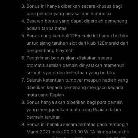
Bonus ini hanya diberikan secara khusus bagi
para pemain yang berasal dari Indonesia
Besaran bonus yang dapat diperoleh pemenang
adalah tanpa batas
Bonus uang kembali 12Emerald ini hanya berlaku
untuk ajang taruhan slot dari klub 12Emerald dari
pengembang Playtech
Pengiriman bonus akan dilakukan secara
otomatis setelah pemain dinyatakan memenuhi
seluruh syarat dan ketentuan yang berlaku
Seluruh ketentuan turnover maupun hadiah yang
diberikan kepada pemenang mengacu kepada
mata uang Rupiah
Bonus hanya akan diberikan bagi para pemain
yang menggunakan mata uang Rupiah dalam
bermain taruhan
Bonus ini berlaku secara terbatas pada rentang 1
Maret 2021 pukul 00.00.00 WITA hingga berakhir