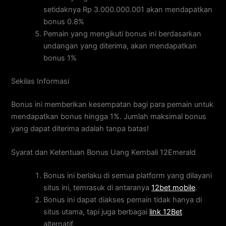
setidaknya Rp 3.000.000.001 akan mendapatkan
bonus 0.8%
Pemain yang mengikuti bonus ini berdasarkan
undangan yang diterima, akan mendapatkan
bonus 1%
Sekilas Informasi
Bonus ini memberikan kesempatan bagi para pemain untuk
mendapatkan bonus hingga 1%. Jumlah maksimal bonus
yang dapat diterima adalah tanpa batas!
Syarat dan Ketentuan Bonus Uang Kembali 12Emerald
Bonus ini berlaku di semua platform yang dilayani
situs ini, temrasuk di antaranya
12bet mobile
.
Bonus ini dapat diakses pemain tidak hanya di
situs utama, tapi juga berbagai
link 12Bet
alternatif.