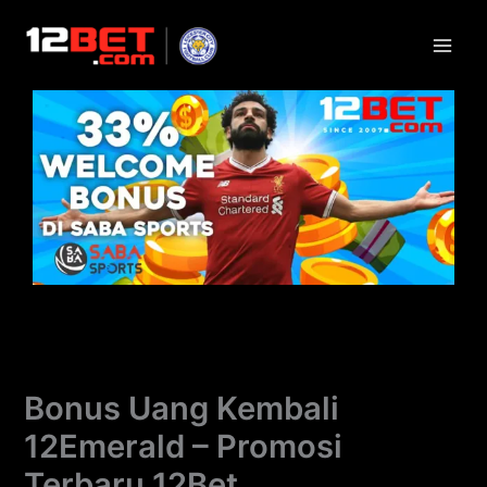
Lewati
ke
konten
Bonus Uang Kembali
12Emerald – Promosi
Terbaru 12Bet