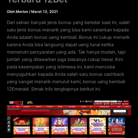
Oleh
Merlon
/
Maret 13, 2021
Dari sekian banyak jenis bonus yang beredar saat ini, salah
satu jenis bonus menarik yang bisa kami sarankan kepada
Anda adalah bonus uang kembali. Bonus ini cukup menarik
karena Anda bisa langsung dapat uang tunai ketika
memenuhi persyaratan yang ada. Tak hanya mudah, tapi
jumlah yang ditawarkan juga biasanya cukup besar. Kini
pada kesempatan yang istimewa ini, kami mencoba
menyuguhkan kepada Anda salah satu bonus cashback
yang sangat menarik menurut kami, bonus uang kembali
12Emerald. Simak info lengkapnya berikut ini.