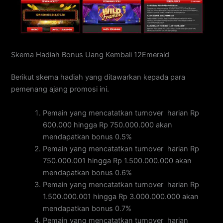
Skema Hadiah Bonus Uang Kembali 12Emerald
Berikut skema hadiah yang ditawarkan kepada para
pemenang ajang promosi ini.
Pemain yang mencatatkan turnover harian Rp
600.000 hingga Rp 750.000.000 akan
mendapatkan bonus 0.5%
Pemain yang mencatatkan turnover harian Rp
750.000.001 hingga Rp 1.500.000.000 akan
mendapatkan bonus 0.6%
Pemain yang mencatatkan turnover harian Rp
1.500.000.001 hingga Rp 3.000.000.000 akan
mendapatkan bonus 0.7%
Pemain yang mencatatkan turnover harian