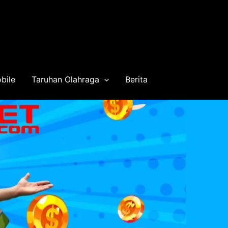
bile
Taruhan Olahraga
Berita