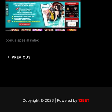
bonus spesial imlek
PREVIOUS
Copyright © 2026 | Powered by
12BET