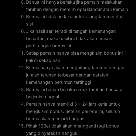
Bonus ini hanya berlaku jika pemain melakukan
taruhan dengan memilih opsi Bandar atau Pemain
Bonus ini tidak berlaku untuk ajang taruhan dua
sisi
Jika hasil seri tejradi di tengah kemenangan
beruntun, maka hasil ini tidak akan masuk
perhitungan bonus ini
Setiap pemain hanya bisa mengklaim bonus ini 1
kali di setiap hari
Bonus hanya akan menghitung taruhan dengan
jumlah taruhan terbesar dengan catatan
kemenangan beruntun tertinggi
Bonus ini hanya berlaku untuk taruhan baccarat
berjenis tunggal
Pemain hanya memiliki 3 x 24 jam kerja untuk
mengklaim bonus. Setelah periode ini, seluruh
bonus akan menjadi hangus
Pihak 12Bet tidak akan mengganti rugi bonus
yang dinyatakan hangus