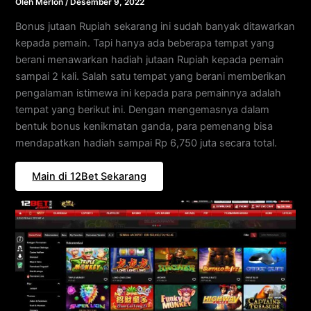
Oleh
Merlon
/
Desember 9, 2022
Bonus jutaan Rupiah sekarang ini sudah banyak ditawarkan
kepada pemain. Tapi hanya ada beberapa tempat yang
berani menawarkan hadiah jutaan Rupiah kepada pemain
sampai 2 kali. Salah satu tempat yang berani memberikan
pengalaman istimewa ini kepada para pemainnya adalah
tempat yang berikut ini. Dengan mengemasnya dalam
bentuk bonus kenikmatan ganda, para pemenang bisa
mendapatkan hadiah sampai Rp 6,750 juta secara total.
Main di 12Bet Sekarang