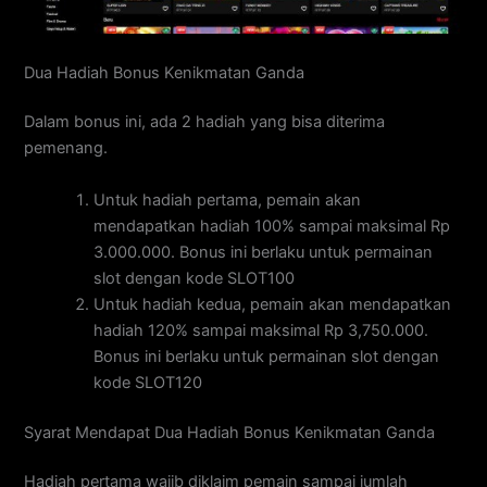
Dua Hadiah Bonus Kenikmatan Ganda
Dalam bonus ini, ada 2 hadiah yang bisa diterima
pemenang.
Untuk hadiah pertama, pemain akan
mendapatkan hadiah 100% sampai maksimal Rp
3.000.000. Bonus ini berlaku untuk permainan
slot dengan kode SLOT100
Untuk hadiah kedua, pemain akan mendapatkan
hadiah 120% sampai maksimal Rp 3,750.000.
Bonus ini berlaku untuk permainan slot dengan
kode SLOT120
Syarat Mendapat Dua Hadiah Bonus Kenikmatan Ganda
Hadiah pertama wajib diklaim pemain sampai jumlah