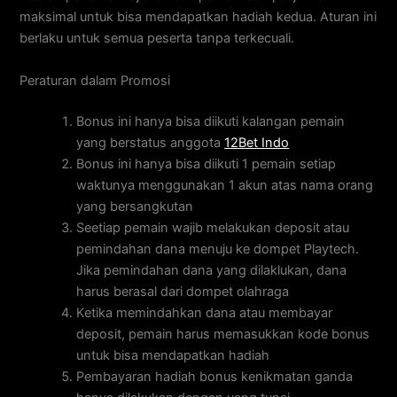
maksimal untuk bisa mendapatkan hadiah kedua. Aturan ini
berlaku untuk semua peserta tanpa terkecuali.
Peraturan dalam Promosi
Bonus ini hanya bisa diikuti kalangan pemain
yang berstatus anggota
12Bet Indo
Bonus ini hanya bisa diikuti 1 pemain setiap
waktunya menggunakan 1 akun atas nama orang
yang bersangkutan
Seetiap pemain wajib melakukan deposit atau
pemindahan dana menuju ke dompet Playtech.
Jika pemindahan dana yang dilaklukan, dana
harus berasal dari dompet olahraga
Ketika memindahkan dana atau membayar
deposit, pemain harus memasukkan kode bonus
untuk bisa mendapatkan hadiah
Pembayaran hadiah bonus kenikmatan ganda