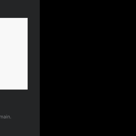
main.