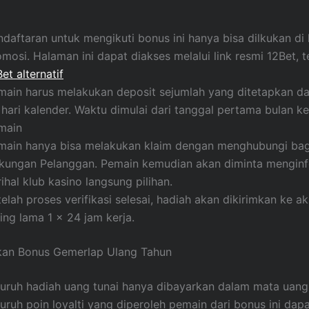
ndaftaran untuk mengikuti bonus ini hanya bisa dilkukan di
omosi. Halaman ini dapat diakses melalui link resmi 12Bet,
et alternatif
main harus melakukan deposit sejumlah yang ditetapkan da
hari kalender. Waktu dimulai dari tanggal pertama bulan ke
main
main hanya bisa melakukan klaim dengan menghubungi bag
kungan Pelanggan. Pemain kemudian akan diminta menginf
ihal klub kasino langsung pilihan.
elah proses verifikasi selesai, hadiah akan dikirimkan ke 
ing lama 1 x 24 jam kerja.
akan Bonus Gemerlap Ulang Tahun
luruh hadiah uang tunai hanya dibayarkan dalam mata uang
uruh poin loyalti yang diperoleh pemain dari bonus ini dap