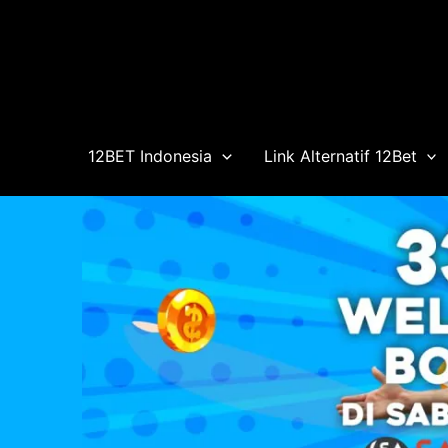
Lewati
ke
konten
12BET Indonesia
Link Alternatif 12Bet