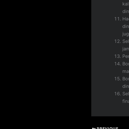
kal
di
Ha
di
ju
Se
jam
Pe
Bo
ma
Bo
din
Sel
fi
PREVIOUS