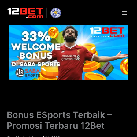
Lewati
ke
konten
Bonus ESports Terbaik –
Promosi Terbaru 12Bet