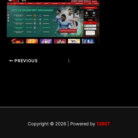
PREVIOUS
Copyright © 2026 | Powered by
12BET