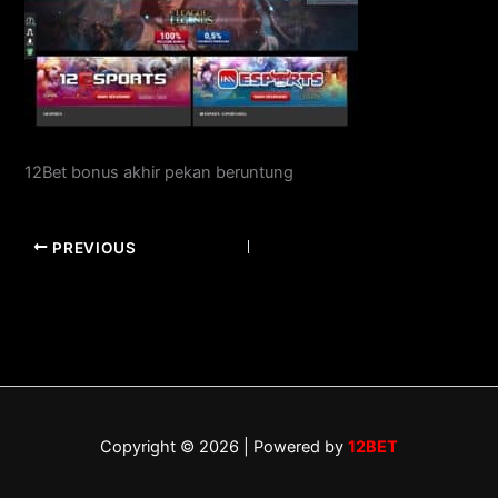
12Bet bonus akhir pekan beruntung
PREVIOUS
Copyright © 2026 | Powered by
12BET