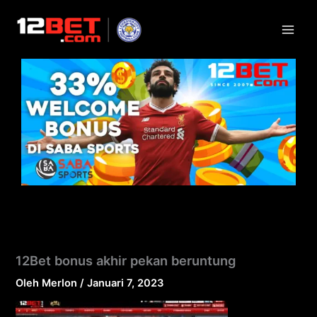
Lewati
ke
konten
12Bet bonus akhir pekan beruntung
Oleh
Merlon
/
Januari 7, 2023