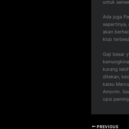
untuk semen
Ada juga Pa
sepertinya,
akan berhad
klub terbes
Gaji besar 
kemungkinan
kurang lebi
ditekan, kec
kalau Marcu
Amorim. Sea
opsi peminj
PREVIOUS