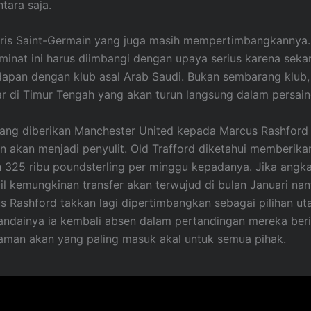
tara saja.
ris Saint-Germain yang juga masih mempertimbangkannya.
 minat ini harus diimbangi dengan upaya serius karena sek
apan dengan klub asal Arab Saudi. Bukan sembarang klub,
ar di Timur Tengah yang akan turun langsung dalam persaing
yang diberikan Manchester United kepada Marcus Rashford
 akan menjadi penyulit. Old Trafford diketahui memberikan
h 325 ribu poundsterling per minggu kepadanya. Jika angka 
il kemungkinan transfer akan terwujud di bulan Januari nanti
s Rashford takkan lagi dipertimbangkan sebagai pilihan u
ndainya ia kembali absen dalam pertandingan mereka beri
aman akan yang paling masuk akal untuk semua pihak.