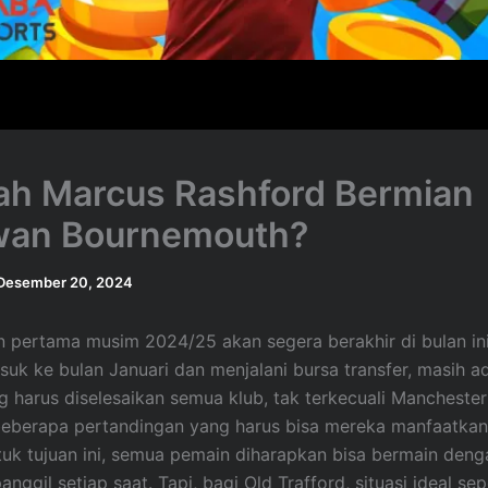
ah Marcus Rashford Bermian
wan Bournemouth?
Desember 20, 2024
 pertama musim 2024/25 akan segera berakhir di bulan ini
uk ke bulan Januari dan menjalani bursa transfer, masih a
g harus diselesaikan semua klub, tak terkecuali Manchester
beberapa pertandingan yang harus bisa mereka manfaatka
tuk tujuan ini, semua pemain diharapkan bisa bermain deng
anggil setiap saat. Tapi, bagi Old Trafford, situasi ideal sepe