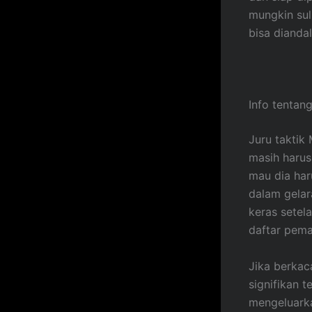
mungkin sul
bisa diandal
Info tentan
Juru taktik
masih harus
mau dia har
dalam gelar
keras setel
daftar pema
Jika berkac
signifikan 
mengeluarka