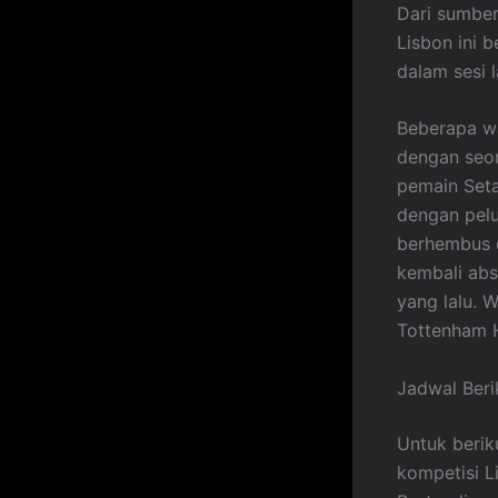
Dari sumber
Lisbon ini 
dalam sesi l
Beberapa wa
dengan seor
pemain Seta
dengan pel
berhembus d
kembali abs
yang lalu. 
Tottenham 
Jadwal Beri
Untuk berik
kompetisi L