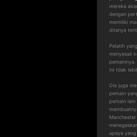
mereka akan
dengan pert
memiliki ma
ditanya ten
Pelatih yan
menyesali k
pemainnya. 
ini tdak leb
Dia juga me
pemain yan
pemain lain 
membuatnya
Manchester 
menegaskan
upaya yang 