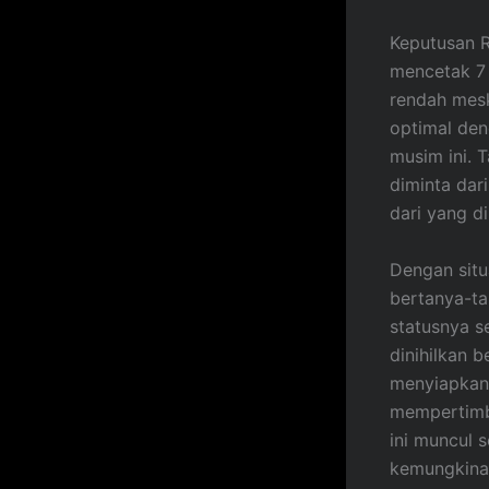
Keputusan 
mencetak 7 
rendah mes
optimal den
musim ini. 
diminta dar
dari yang d
Dengan situ
bertanya-t
statusnya s
dinihilkan 
menyiapkan 
mempertimb
ini muncul 
kemungkinan