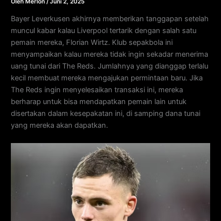
Oleh
Merlon
/
Juni 2, 2025
Bayer Leverkusen akhirnya memberikan tanggapan setelah
muncul kabar kalau Liverpool tertarik dengan salah satu
pemain mereka, Florian Wirtz. Klub sepakbola ini
menyampaikan kalau mereka tidak ingin sekadar menerima
uang tunai dari The Reds. Jumlahnya yang dianggap terlalu
kecil membuat mereka mengajukan permintaan baru. Jika
The Reds ingin menyelesaikan transaksi ini, mereka
berharap untuk bisa mendapatkan pemain lain untuk
disertakan dalam kesepakatan ini, di samping dana tunai
yang mereka akan dapatkan.