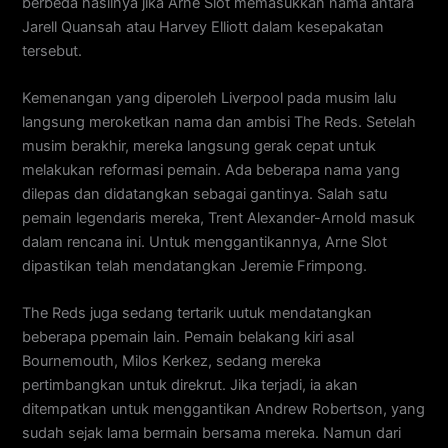
berbeda hasilnya jika Arne Slot memasukkan nama antara
Jarell Quansah atau Harvey Elliott dalam kesepakatan
tersebut.
Kemenangan yang diperoleh Liverpool pada musim lalu
langsung meroketkan nama dan ambisi The Reds. Setelah
musim berakhir, mereka langsung gerak cepat untuk
melakukan reformasi pemain. Ada beberapa nama yang
dilepas dan didatangkan sebagai gantinya. Salah satu
pemain legendaris mereka, Trent Alexander-Arnold masuk
dalam rencana ini. Untuk menggantikannya, Arne Slot
dipastikan telah mendatangkan Jeremie Frimpong.
The Reds juga sedang tertarik uutuk mendatangkan
beberapa ppemain lain. Pemain belakang kiri asal
Bournemouth, Milos Kerkez, sedang mereka
pertimbangkan untuk direkrut. Jika terjadi, ia akan
ditempatkan untuk menggantikan Andrew Robertson, yang
sudah sejak lama bermain bersama mereka. Namun dari