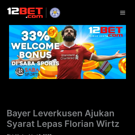
Lewati
ke
konten
Bayer Leverkusen Ajukan
Syarat Lepas Florian Wirtz