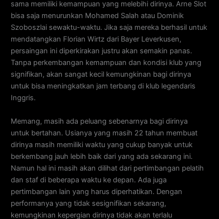
sama memiliki kemampuan yang melebihi dirinya. Arne Slot
bisa saja menurunkan Mohamed Salah atau Dominik
Szoboszlai sewaktu-waktu. Jika saja mereka berhasil untuk
mendatangkan Florian Wirtz dari Bayer Leverkusen,
persaingan ini diperkirakan justru akan semakin panas.
Tanpa perkembangan kemampuan dan kondisi klub yang
signifikan, akan sangat kecil kemungkinan bagi dirinya
untuk bisa meningkatkan jam terbang di klub legendaris
Inggris.
Memang, masih ada peluang sebenarnya bagi dirinya
untuk bertahan. Usianya yang masih 22 tahun membuat
dirinya masih memiliki waktu yang cukup banyak untuk
berkembang jauh lebih baik dari yang ada sekarang ini.
Namun hal ini masih akan dilihat dari pertimbangan pelatih
dan staf di beberapa waktu ke depan. Ada juga
pertimbangan lain yang harus diperhatikan. Dengan
performanya yang tidak sesignifikan sekarang,
kemungkinan kepergian dirinya tidak akan terlalu