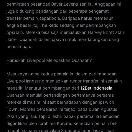
permintaan besar dari Bayer Leverkusen ini. Anggapan ini
juga didukung pandangan dari beberapa pengamat
transfer pemain sepakbola. Daripada harus memenuhi
angka besar itu, The Reds sedang mempertimbangkan
opsi lain. Mereka bisa saja memasukkan Harvey Elliott atau
Jarrell Quansah dalam upaya untuk mendatangkan sang
pemain baru.
Haruskah Liverpool Melepaskan Quansah?
Masuknya nama kedua pemain ini dalam pertimbangan
Liverpool langsung menjadikan rumor transfer ini semakin
menarik. Menurut pertimbangan dari
12Bet Indonesia
,
Quansah memulai pertandingan pertamanya bersama
mereka di musim ini saat berhadapan dengan Ipswich
Town. Momen bersejarah ini terjadi pada bulan Agustus
2024 yang lalu. Tapi di akhir babak pertama, ia kemudian
digantikan oleh Ibrahima Konate. Kemudian pemain bek
tengah ini hanya menjalani 3 pertandingan lagi di Liga