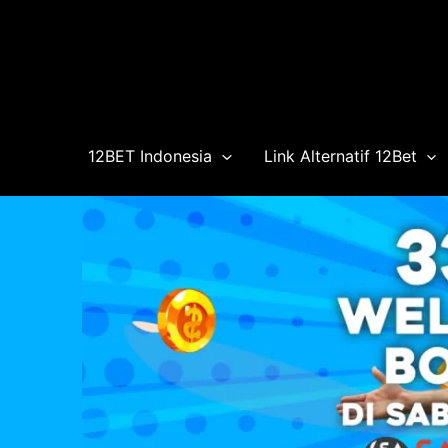
Lewati
ke
konten
12BET Indonesia
Link Alternatif 12Bet