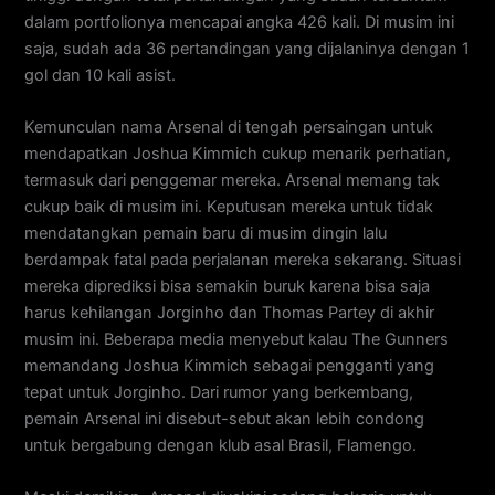
dalam portfolionya mencapai angka 426 kali. Di musim ini
saja, sudah ada 36 pertandingan yang dijalaninya dengan 1
gol dan 10 kali asist.
Kemunculan nama Arsenal di tengah persaingan untuk
mendapatkan Joshua Kimmich cukup menarik perhatian,
termasuk dari penggemar mereka. Arsenal memang tak
cukup baik di musim ini. Keputusan mereka untuk tidak
mendatangkan pemain baru di musim dingin lalu
berdampak fatal pada perjalanan mereka sekarang. Situasi
mereka diprediksi bisa semakin buruk karena bisa saja
harus kehilangan Jorginho dan Thomas Partey di akhir
musim ini. Beberapa media menyebut kalau The Gunners
memandang Joshua Kimmich sebagai pengganti yang
tepat untuk Jorginho. Dari rumor yang berkembang,
pemain Arsenal ini disebut-sebut akan lebih condong
untuk bergabung dengan klub asal Brasil, Flamengo.