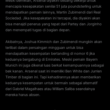
Meski demikian, Arsenal diyakini sedang bekerja untuk
mencapia kesepakatan senilai 51 juta poundsterling untuk
mendapatkan pemain lainnya, Martin Zubimendi dari Real
Sociedad. Jika kesepakatan ini tercapai, dia diyakini akan
bisa menajdi penerus yang tepat dari Partey dan Jorginho
dan menempati tugas di bagian depan.
Akibatnya, Joshua Kimmich dan Zubimendi mungkin akan
terlibat dalam persaingan mingguan untuk bisa
mendapatkan kesempatan bertanding di nomor 6 jika
keduanya bergabung di Emirates. Meski pemain Bayern
Munich ini juga dikenal luas berkat kemampuannya sebagai
bek kanan. Arsenal saat ini memiliki Ben White dan Jurrien
Timber di bagian ini. Tapi kehadirannya akan memberikan
keduanya kesempatan untuk bermain sebagai alternatif
dari Gabriel Magalhaes atau William Saliba seandainya
mereka harus absen.