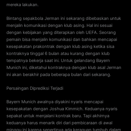
mereka lakukan.
Bintang sepakbola Jerman ini sekarang dibebaskan untuk
menjalin komunikasi dengan klub asing. Hal ini sesuai
dengan kebijakan yang diterapkan oleh UEFA. Seorang
pemain bisa menjalin komunikasi dan bahkan mencapai
kesepakatan prakontrak dengan klub asing ketika sisa
kontraknya tinggal 6 bulan atau kurang dengan klub
tempatnya bekerja saat ini. Untuk gelandang Bayern
Munich ini, diketahui kontraknya dengan klub asal Jerman
ini akan berakhir pada beberapa bulan dari sekarang.
Persaingan Diprediksi Terjadi
Bayern Munich awalnya diyakini nyaris mencapai
kesepakatan dengan Joshua Kimmich. Keduanya nyaris
sepakat untuk menjalani kontrak baru. Tapi akhirnya
keduanya harus menarik diri dari pembicaraan di awal
minggu ini karena sepertinya ada keraguan tumbuh dalam