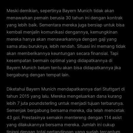
Meski demikian, sepertinya Bayern Munich tidak akan
menawarkan pemain berusia 30 tahun ini dengan kontrak
yang lebih baik. Sementara mereka juga bersiap untuk bisa
kembali menjalin komunikasi dengannya, kemungkinan
mereka hanya akan menawarkannya dengan gaji yang
sama atau buruknya, lebih rendah. Situasi ini memang tidak
akan memberikannya keuntungan secara finansial. Tapi
kesempatan bermain optimal yang didapatkannya di
Bayern Munich belum tentu akan bisa didapatkannya jika
bergabung dengan tempat lain.
Diketahui Bayern Munich mendapatkannya dari Stuttgart di
tahun 2015 yang lalu. Mereka mengeluarkan dana kurang
lebih 7 juta poundsterling untuk menjadi tujuan terbarunya.
Semenjak bergabung bersama mereka, dia telah mencetak
43 gol. Prestasinya semakin mentereng dengan 114 asist
yang dilakukannya bersama mereka. Jumlah ini cukup
tiniggi dengan total pertandingan yang sudah tercantum