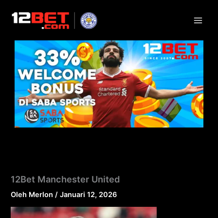
Lewati
ke
konten
12Bet Manchester United
Oleh
Merlon
/
Januari 12, 2026