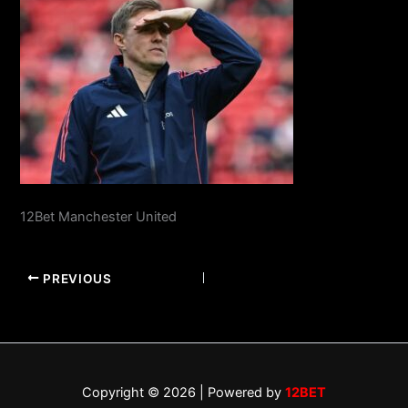
12Bet Manchester United
PREVIOUS
Copyright © 2026 | Powered by
12BET