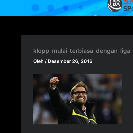
klopp-mulai-terbiasa-dengan-liga
Oleh
/
Desember 26, 2016