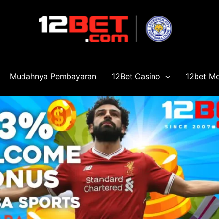
Mudahnya Pembayaran
12Bet Casino
12bet Mo